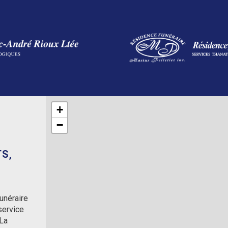
+
−
S,
unéraire
 service
 La